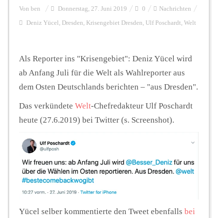
Von
ben
Donnerstag, 27. Juni 2019
0
Nachrichten
Deniz Yücel
,
Dresden
,
Krisengebiet Dresden
,
Ulf Poschardt
,
Welt
Personalien
Als Reporter ins "Krisengebiet": Deniz Yücel wird
Hintergrund
ab Anfang Juli für die Welt als Wahlreporter aus
dem Osten Deutschlands berichten – "aus Dresden".
FUNKTURM-Beiträge
Das verkündete
Welt
-Chefredakteur Ulf Poschardt
heute (27.6.2019) bei Twitter (s. Screenshot).
Podcast
Seminare
Unterstützen
Yücel selber kommentierte den Tweet ebenfalls
bei