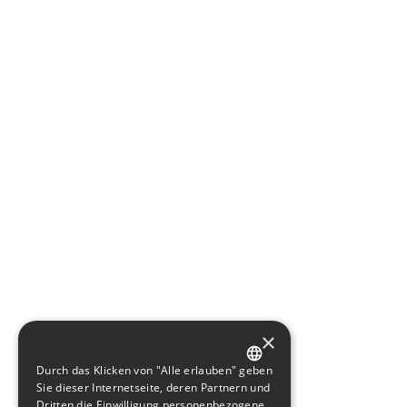
×
Durch das Klicken von "Alle erlauben" geben
GERMAN
Sie dieser Internetseite, deren Partnern und
Dritten die Einwilligung personenbezogene