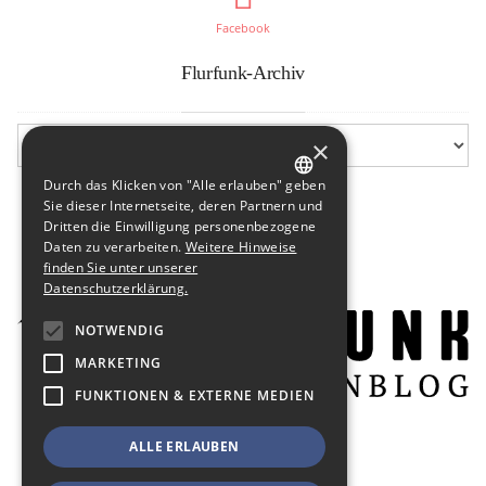
Facebook
Flurfunk-Archiv
×
Durch das Klicken von "Alle erlauben" geben
GERMAN
Sie dieser Internetseite, deren Partnern und
Dritten die Einwilligung personenbezogene
ENGLISH
Daten zu verarbeiten.
Weitere Hinweise
finden Sie unter unserer
Datenschutzerklärung.
NOTWENDIG
MARKETING
FUNKTIONEN & EXTERNE MEDIEN
ALLE ERLAUBEN