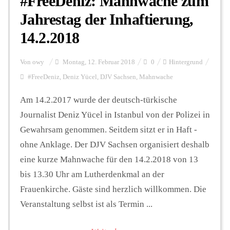
#FreeDeniz: Mahnwache zum
Jahrestag der Inhaftierung,
14.2.2018
Von
owy
Montag, 12. Februar 2018
0
Hintergrund
#FreeDeniz
,
Deniz Yücel
,
DJV Sachsen
,
Mahnwache
Am 14.2.2017 wurde der deutsch-türkische
Journalist Deniz Yücel in Istanbul von der Polizei in
Gewahrsam genommen. Seitdem sitzt er in Haft -
ohne Anklage. Der DJV Sachsen organisiert deshalb
eine kurze Mahnwache für den 14.2.2018 von 13
bis 13.30 Uhr am Lutherdenkmal an der
Frauenkirche. Gäste sind herzlich willkommen. Die
Veranstaltung selbst ist als Termin ...