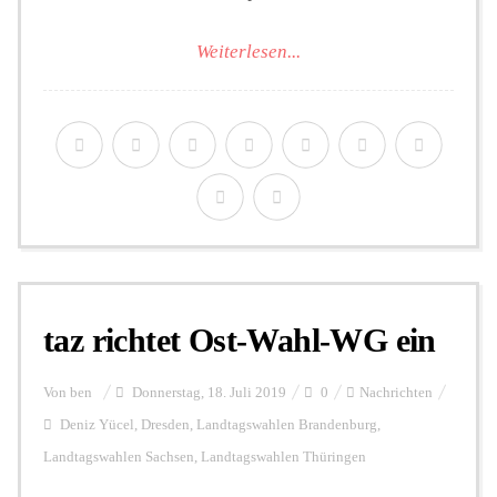
Weiterlesen...
taz richtet Ost-Wahl-WG ein
Von
ben
Donnerstag, 18. Juli 2019
0
Nachrichten
Deniz Yücel
,
Dresden
,
Landtagswahlen Brandenburg
,
Landtagswahlen Sachsen
,
Landtagswahlen Thüringen