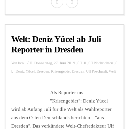
Welt: Deniz Yücel ab Juli
Reporter in Dresden
Von
ben
Donnerstag, 27. Juni 2019
0
Nachrichten
Deniz Yücel
,
Dresden
,
Krisengebiet Dresden
,
Ulf Poschardt
,
Welt
Als Reporter ins
"Krisengebiet": Deniz Yücel
wird ab Anfang Juli für die Welt als Wahlreporter
aus dem Osten Deutschlands berichten – "aus
Dresden". Das verkündete Welt-Chefredakteur Ulf