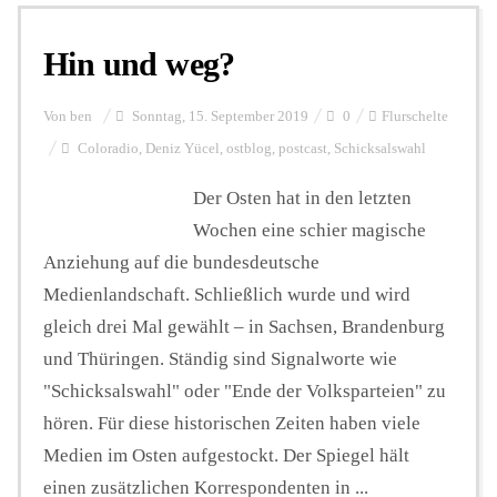
Hin und weg?
Personalien
Von
ben
Sonntag, 15. September 2019
0
Flurschelte
Hintergrund
Coloradio
,
Deniz Yücel
,
ostblog
,
postcast
,
Schicksalswahl
Der Osten hat in den letzten
FUNKTURM-Beiträge
Wochen eine schier magische
Anziehung auf die bundesdeutsche
Medienlandschaft. Schließlich wurde und wird
Podcast
gleich drei Mal gewählt – in Sachsen, Brandenburg
und Thüringen. Ständig sind Signalworte wie
Seminare
"Schicksalswahl" oder "Ende der Volksparteien" zu
hören. Für diese historischen Zeiten haben viele
Medien im Osten aufgestockt. Der Spiegel hält
Unterstützen
einen zusätzlichen Korrespondenten in ...