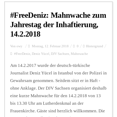
#FreeDeniz: Mahnwache zum
Personalien
Jahrestag der Inhaftierung,
14.2.2018
Hintergrund
Von
owy
Montag, 12. Februar 2018
0
Hintergrund
FUNKTURM-Beiträge
#FreeDeniz
,
Deniz Yücel
,
DJV Sachsen
,
Mahnwache
Am 14.2.2017 wurde der deutsch-türkische
Journalist Deniz Yücel in Istanbul von der Polizei in
Podcast
Gewahrsam genommen. Seitdem sitzt er in Haft -
ohne Anklage. Der DJV Sachsen organisiert deshalb
Seminare
eine kurze Mahnwache für den 14.2.2018 von 13
bis 13.30 Uhr am Lutherdenkmal an der
Unterstützen
Frauenkirche. Gäste sind herzlich willkommen. Die