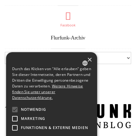
Facebook
Flurfunk-Archiv
×
Durch das Klicken von "Alle erlauben" geben
GERMAN
Sie dieser Internetseite, deren Partnern und
Dritten die Einwilligung personenbezogene
ENGLISH
Daten zu verarbeiten.
Weitere Hinweise
finden Sie unter unserer
Datenschutzerklärung.
NOTWENDIG
MARKETING
FUNKTIONEN & EXTERNE MEDIEN