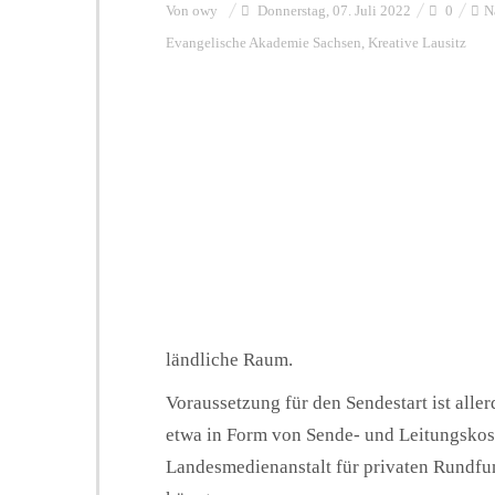
Von
owy
Donnerstag, 07. Juli 2022
0
N
Evangelische Akademie Sachsen
,
Kreative Lausitz
ländliche Raum.
Voraussetzung für den Sendestart ist aller
etwa in Form von Sende- und Leitungskost
Landesmedienanstalt für privaten Rund