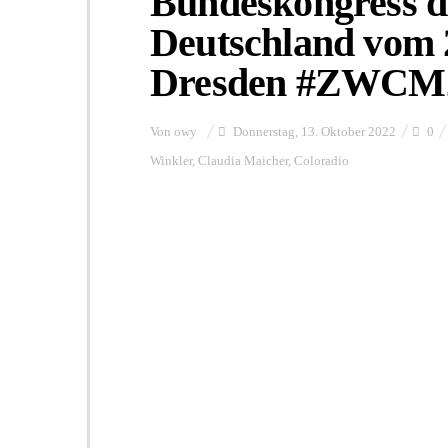
Bundeskongress d
Deutschland vom 2
Dresden #ZWCM
Von
owy
Donnerstag, 13. Oktober 2022
0
Winkler
,
Claudia Maicher
,
Coloradio