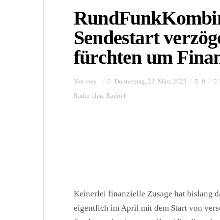
RundFunkKombin
Sendestart verzöge
fürchten um Fina
Von
owy
Donnerstag, 23. März 2023
0
Radio blau
,
Radio t
Keinerlei finanzielle Zusage hat bislan
eigentlich im April mit dem Start von v