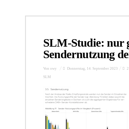
SLM-Studie: nur 
Sendernutzung d
Von
owy
Donnerstag, 14. September 2023
2
SLM