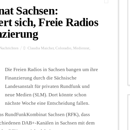
at Sachsen:
rt sich, Freie Radios
nzierung
Nachrichten
Claudia Maicher
,
Coloradio
,
Medienrat
,
Die Freien Radios in Sachsen bangen um ihre
Finanzierung durch die Sächsische
Landesanstalt für privaten Rundfunk und
neue Medien (SLM). Dort könnte schon
nächste Woche eine Entscheidung fallen.
g das RundFunkKombinat Sachsen (RFK), dass
erschiedenen DAB+-Kanälen in Sachsen mit dem