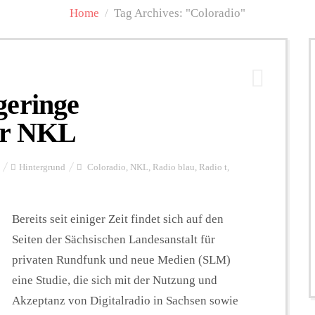
Home
/
Tag Archives: "Coloradio"
geringe
er NKL
Hintergrund
Coloradio
,
NKL
,
Radio blau
,
Radio t
,
Bereits seit einiger Zeit findet sich auf den
Seiten der Sächsischen Landesanstalt für
privaten Rundfunk und neue Medien (SLM)
eine Studie, die sich mit der Nutzung und
Akzeptanz von Digitalradio in Sachsen sowie