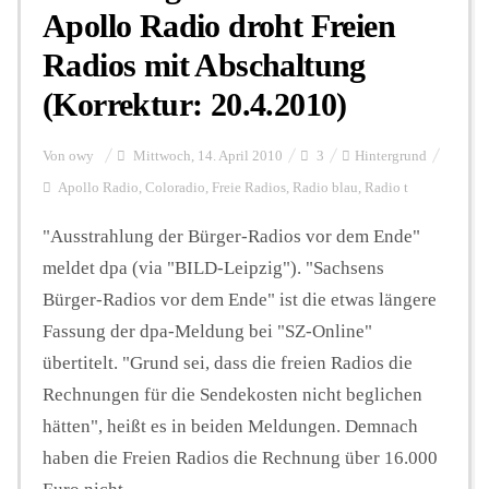
Apollo Radio droht Freien
Radios mit Abschaltung
(Korrektur: 20.4.2010)
Von
owy
Mittwoch, 14. April 2010
3
Hintergrund
Apollo Radio
,
Coloradio
,
Freie Radios
,
Radio blau
,
Radio t
"Ausstrahlung der Bürger-Radios vor dem Ende"
meldet dpa (via "BILD-Leipzig"). "Sachsens
Bürger-Radios vor dem Ende" ist die etwas längere
Fassung der dpa-Meldung bei "SZ-Online"
übertitelt. "Grund sei, dass die freien Radios die
Rechnungen für die Sendekosten nicht beglichen
hätten", heißt es in beiden Meldungen. Demnach
haben die Freien Radios die Rechnung über 16.000