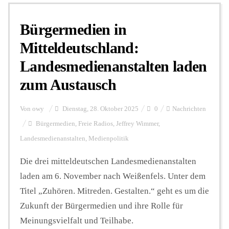
Bürgermedien in
Personalien
Mitteldeutschland:
Landesmedienanstalten laden
Hintergrund
zum Austausch
FUNKTURM-Beiträge
Von
owy
Dienstag, 28. Oktober 2025
0
Nachrichten
Bürgermedien
,
Freie Radios
,
Jeffrey Wimmer
,
Landesmedienanstalten
,
Medienpolitik
Podcast
Die drei mitteldeutschen Landesmedienanstalten
laden am 6. November nach Weißenfels. Unter dem
Seminare
Titel „Zuhören. Mitreden. Gestalten.“ geht es um die
Zukunft der Bürgermedien und ihre Rolle für
Unterstützen
Meinungsvielfalt und Teilhabe.