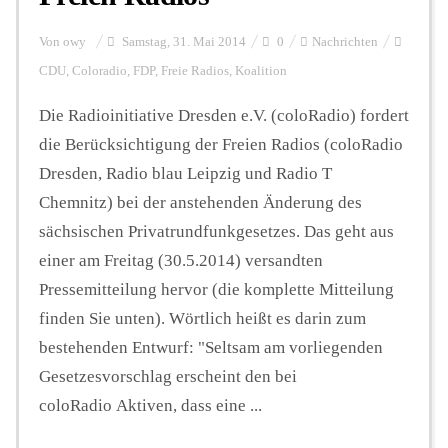
Von
owy
Samstag, 31. Mai 2014
0
Nachrichten
CDU
,
Coloradio
,
FDP
,
Freie Radios
,
Koalition
Die Radioinitiative Dresden e.V. (coloRadio) fordert
die Berücksichtigung der Freien Radios (coloRadio
Dresden, Radio blau Leipzig und Radio T
Chemnitz) bei der anstehenden Änderung des
sächsischen Privatrundfunkgesetzes. Das geht aus
einer am Freitag (30.5.2014) versandten
Pressemitteilung hervor (die komplette Mitteilung
finden Sie unten). Wörtlich heißt es darin zum
bestehenden Entwurf: "Seltsam am vorliegenden
Gesetzesvorschlag erscheint den bei
coloRadio Aktiven, dass eine ...