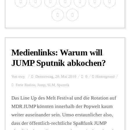
Medienlinks: Warum will
JUMP Sputnik abkochen?
Von
owy
Donnerstag, 20. Mai 2010
0
Hintergrund
Freie Radios
,
Jump
,
SLM
,
Sputnik
Das Line Up des Melt Festival und die Rotation auf
MDR JUMP könnten innerhalb der Popwelt kaum
weiter auseinander sein. Umso erstaunlicher also,
dass der öffentlich-rechtliche Spaßfunk JUMP