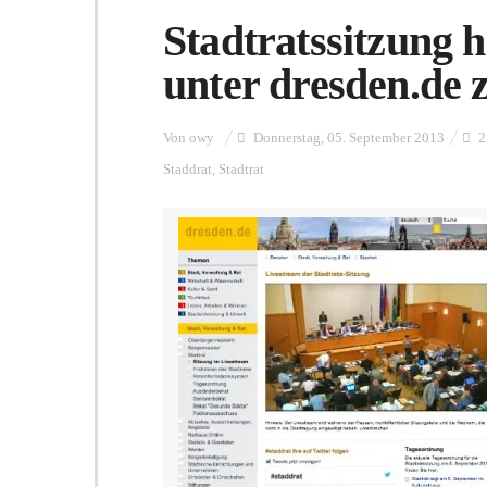
Stadtratssitzung h
unter dresden.de 
Von
owy
Donnerstag, 05. September 2013
2
Staddrat
,
Stadtrat