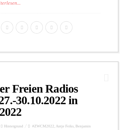
terlesen...
er Freien Radios
7.-30.10.2022 in
2022
Hintergrund
#ZWCM2022
,
Antje Feiks
,
Benjamin