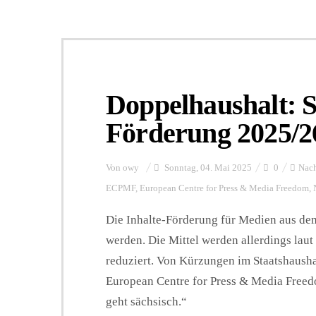
Doppelhaushalt: S
Förderung 2025/26
Von
owy
Sonntag, 04. Mai 2025
0
Nach
ECPMF
,
European Centre for Press & Media Freedom
,
Die Inhalte-Förderung für Medien aus dem
werden. Die Mittel werden allerdings laut
reduziert. Von Kürzungen im Staatshaushal
European Centre for Press & Media Free
geht sächsisch.“