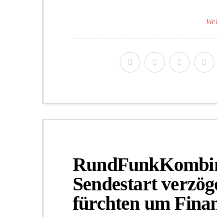
Wei
RundFunkKombin
Sendestart verzöge
fürchten um Fina