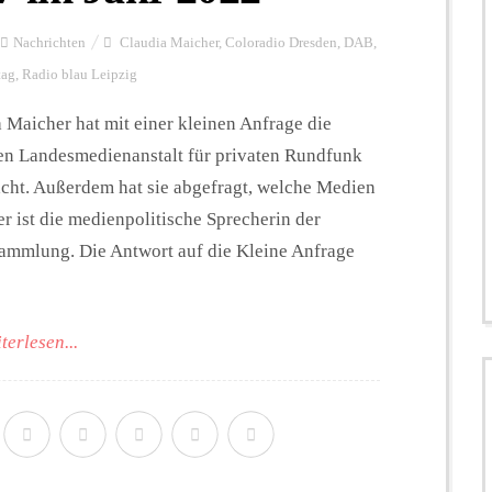
Nachrichten
Claudia Maicher
,
Coloradio Dresden
,
DAB
,
tag
,
Radio blau Leipzig
Maicher hat mit einer kleinen Anfrage die
hen Landesmedienanstalt für privaten Rundfunk
ht. Außerdem hat sie abgefragt, welche Medien
 ist die medienpolitische Sprecherin der
ammlung. Die Antwort auf die Kleine Anfrage
terlesen...