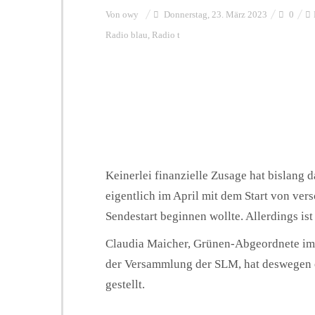
Von
owy
Donnerstag, 23. März 2023
0
Radio blau
,
Radio t
Keinerlei finanzielle Zusage hat bislan
eigentlich im April mit dem Start von v
Sendestart beginnen wollte. Allerdings is
Claudia Maicher, Grünen-Abgeordnete im
der Versammlung der SLM, hat deswegen e
gestellt.