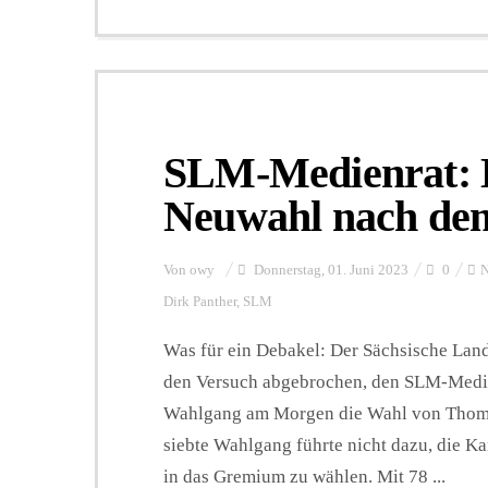
SLM-Medienrat: L
Neuwahl nach dem
Von
owy
Donnerstag, 01. Juni 2023
0
N
Dirk Panther
,
SLM
Was für ein Debakel: Der Sächsische Landt
den Versuch abgebrochen, den SLM-Medie
Wahlgang am Morgen die Wahl von Thomas 
siebte Wahlgang führte nicht dazu, die K
in das Gremium zu wählen. Mit 78 ...