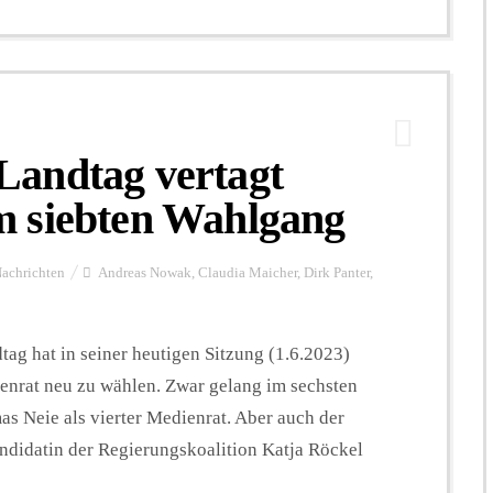
andtag vertagt
 siebten Wahlgang
achrichten
Andreas Nowak
,
Claudia Maicher
,
Dirk Panter
,
ag hat in seiner heutigen Sitzung (1.6.2023)
nrat neu zu wählen. Zwar gelang im sechsten
Neie als vierter Medienrat. Aber auch der
andidatin der Regierungskoalition Katja Röckel