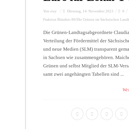
Von
owy
Dienstag, 14. November 2023
0
Fraktion Bündnis 90/Die Grünen im Sächsischen Land
Die Grünen-Landtagsabgeordnete Claudia 
Verteilung der Fördermittel der Sächsisc
und neue Medien (SLM) transparent gemac
in Sachsen wie zusammengehören. Maicher
Grünen und selbst Mitglied der SLM-Vers
samt zwei angehängten Tabellen sind ...
Wei