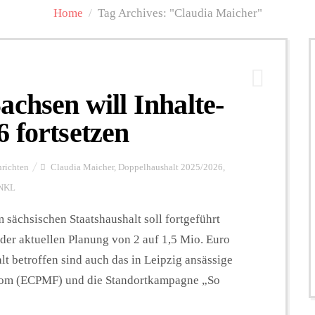
Home
/
Tag Archives: "Claudia Maicher"
achsen will Inhalte-
 fortsetzen
richten
Claudia Maicher
,
Doppelhaushalt 2025/2026
,
NKL
 sächsischen Staatshaushalt soll fortgeführt
 der aktuellen Planung von 2 auf 1,5 Mio. Euro
t betroffen sind auch das in Leipzig ansässige
dom (ECPMF) und die Standortkampagne „So