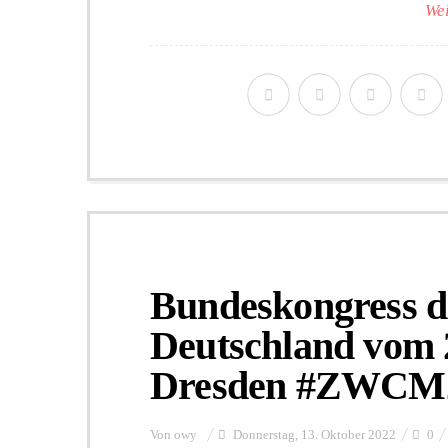
Wei
Bundeskongress d
Deutschland vom 2
Dresden #ZWCM
Von
owy
Donnerstag, 13. Oktober 2022
0