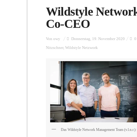
Wildstyle Networ
Co-CEO
Von
owy
Donnerstag, 19. November 2020
0
Nitzschner
,
Wildstyle Netzwork
Das Wildstyle Network Management Team (v.l.n.r.):