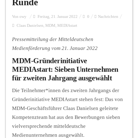
Runde
Personalien
Von
owy
Freitag, 21. Januar 2022
0
Nachrichten
Claas Danielsen
,
MDM
,
MEDIAstart
Hintergrund
Pressemitteilung der Mitteldeutschen
Medienförderung vom 21. Januar 2022
MDM-Gründerinitiative
FUNKTURM-Beiträge
MEDIAstart: Sieben Unternehmen
für zweiten Jahrgang ausgewählt
Podcast
Die Teilnehmer*innen des zweiten Jahrgangs der
Gründerinitiative MEDIAstart stehen fest: Das von
MDM-Geschäftsführer Claas Danielsen geleitete
Seminare
Kompetenzteam hat aus den Bewerbungen sieben
vielversprechende mitteldeutsche
Unterstützen
Medienunternehmen ausgewählt.