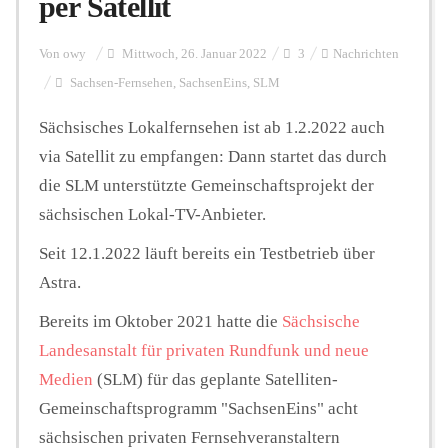
per Satellit
Personalien
Von
owy
Mittwoch, 26. Januar 2022
3
Nachrichten
Sachsen-Fernsehen
,
SachsenEins
,
SLM
Hintergrund
Sächsisches Lokalfernsehen ist ab 1.2.2022 auch
via Satellit zu empfangen: Dann startet das durch
die SLM unterstützte Gemeinschaftsprojekt der
FUNKTURM-Beiträge
sächsischen Lokal-TV-Anbieter.
Seit 12.1.2022 läuft bereits ein Testbetrieb über
Podcast
Astra.
Bereits im Oktober 2021 hatte die
Sächsische
Landesanstalt für privaten Rundfunk und neue
Seminare
Medien
(SLM) für das geplante Satelliten-
Gemeinschaftsprogramm "SachsenEins" acht
Unterstützen
sächsischen privaten Fernsehveranstaltern