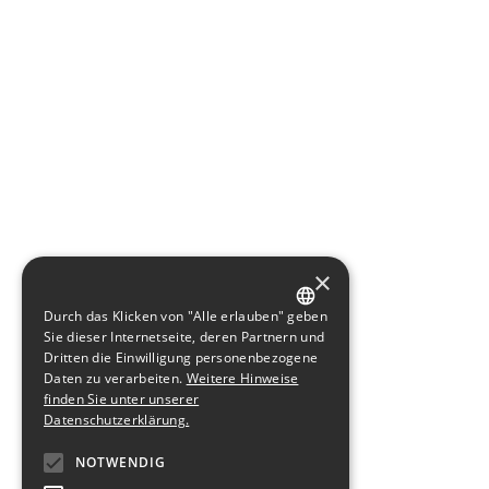
×
Durch das Klicken von "Alle erlauben" geben
GERMAN
Sie dieser Internetseite, deren Partnern und
Dritten die Einwilligung personenbezogene
ENGLISH
Daten zu verarbeiten.
Weitere Hinweise
finden Sie unter unserer
Datenschutzerklärung.
NOTWENDIG