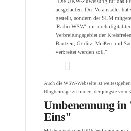
"Die UKW-Zuweisung für das Pr
ausgelaufen. Der Veranstalter hat
gestellt, sondern der SLM mitget
'Radio WSW' nur noch digital-ter
Verbreitungsgebiet der Kreisfrei
Bautzen, Görlitz, Meißen und Sä
verbreitet werden soll."
Auch die WSW-Webseite ist weitestgehend
Blogbeiträge zu finden, der jüngste vom 30
Umbenennung in 
Eins"
Mit dem Ende der UKW-Verbreitung ist 