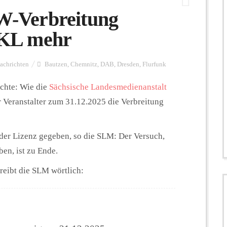
-Verbreitung
 NKL mehr
achrichten
Bautzen
,
Chemnitz
,
DAB
,
Dresden
,
Flurfunk
chte: Wie die
Sächsische Landesmedienanstalt
 Veranstalter zum 31.12.2025 die Verbreitung
der Lizenz gegeben, so die SLM: Der Versuch,
en, ist zu Ende.
reibt die SLM wörtlich: