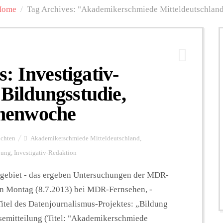
Home
/
Tag Archives: "Akademikerschmiede Mitteldeutschlan
: Investigativ-
 Bildungsstudie,
menwoche
ichten
Akademikerschmiede Mitteldeutschland
,
dung
,
Investigativ-Redaktion
degebiet - das ergeben Untersuchungen der MDR-
en Montag (8.7.2013) bei MDR-Fernsehen, -
Titel des Datenjournalismus-Projektes: „Bildung
ssemitteilung (Titel: "Akademikerschmiede