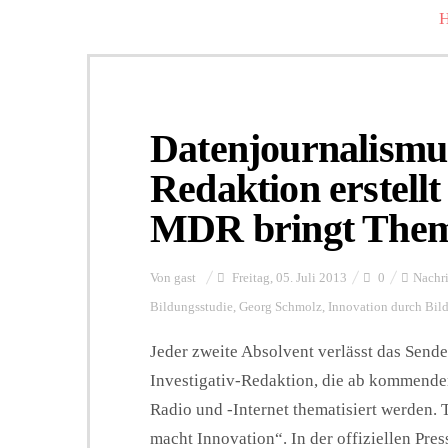
Datenjournalismus
Redaktion erstellt
MDR bringt The
Von
gast
Freitag, 05. Juli 2013
0
Nachr
Bildungsstudie
,
Georg Schmolz
,
Innovation durch Bil
Jeder zweite Absolvent verlässt das Sen
Investigativ-Redaktion, die ab kommend
Radio und -Internet thematisiert werden. 
macht Innovation“. In der offiziellen Pre