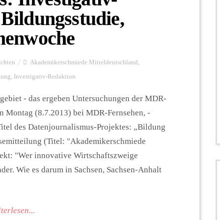
 Bildungsstudie,
menwoche
ichten
Akademikerschmiede Mitteldeutschland
,
dung
,
Investigativ-Redaktion
degebiet - das ergeben Untersuchungen der MDR-
en Montag (8.7.2013) bei MDR-Fernsehen, -
Titel des Datenjournalismus-Projektes: „Bildung
ssemitteilung (Titel: "Akademikerschmiede
jekt: "Wer innovative Wirtschaftszweige
Kader. Wie es darum in Sachsen, Sachsen-Anhalt
terlesen...