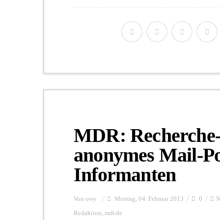
MDR: Recherche-R
anonymes Mail-Po
Informanten
Von
owy
Montag, 04. Februar 2013
0
N
Redaktion
,
mdr.de