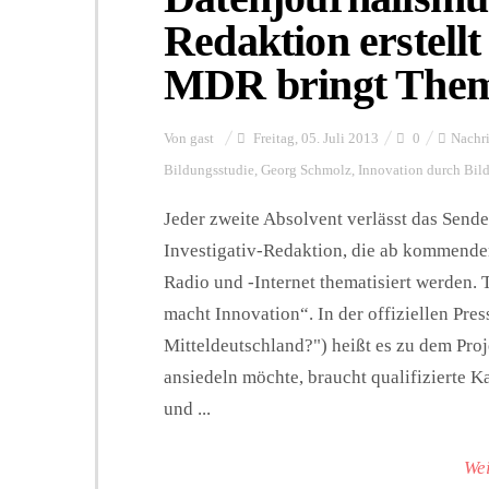
Redaktion erstellt
MDR bringt The
Von
gast
Freitag, 05. Juli 2013
0
Nachr
Bildungsstudie
,
Georg Schmolz
,
Innovation durch Bil
Jeder zweite Absolvent verlässt das Sen
Investigativ-Redaktion, die ab kommend
Radio und -Internet thematisiert werden. 
macht Innovation“. In der offiziellen Pre
Mitteldeutschland?") heißt es zu dem Pro
ansiedeln möchte, braucht qualifizierte 
und ...
Wei