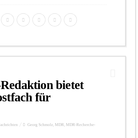
edaktion bietet
stfach für
achrichten
Georg Schmolz
,
MDR
,
MDR-Recherche-