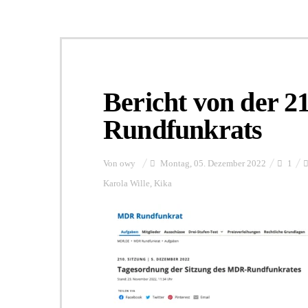
Bericht von der 2
Rundfunkrats
Von
owy
Montag, 05. Dezember 2022
1
Karola Wille
,
Kika