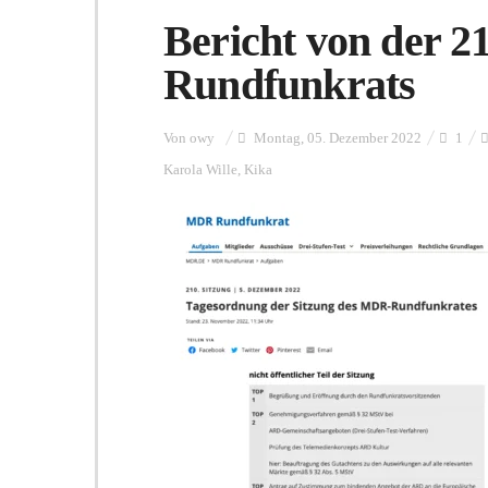
Bericht von der 2
Rundfunkrats
Von
owy
Montag, 05. Dezember 2022
1
Karola Wille
,
Kika