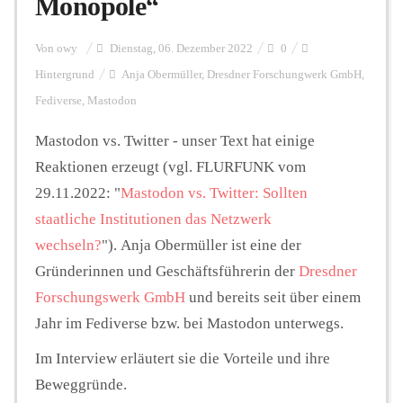
Monopole“
Personalien
Von
owy
Dienstag, 06. Dezember 2022
0
Hintergrund
Anja Obermüller
,
Dresdner Forschungwerk GmbH
,
Fediverse
,
Mastodon
Hintergrund
Mastodon vs. Twitter - unser Text hat einige
Reaktionen erzeugt (vgl. FLURFUNK vom
FUNKTURM-Beiträge
29.11.2022: "
Mastodon vs. Twitter: Sollten
staatliche Institutionen das Netzwerk
wechseln?
"). Anja Obermüller ist eine der
Podcast
Gründerinnen und Geschäftsführerin der
Dresdner
Forschungswerk GmbH
und bereits seit über einem
Seminare
Jahr im Fediverse bzw. bei Mastodon unterwegs.
Im Interview erläutert sie die Vorteile und ihre
Unterstützen
Beweggründe.