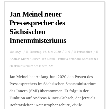
Jan Meinel neuer
Personalien
Pressesprecher des
Sächsischen
Hintergrund
Innenministeriums
FUNKTURM-Beiträge
Von
owy
Dienstag, 16. Juni 2020
0
Personalien
Andreas Kunze-Gubsch
,
Jan Meinel
,
Patricia Vernhold
,
Sächsisches
Staatsministerium des Innern
,
SMI
Podcast
Jan Meinel hat Anfang Juni 2020 den Posten des
Pressesprechers im Sächsischen Staatsministerium
Seminare
des Innern (SMI) übernommen. Er folgt in der
Funktion auf Andreas Kunze-Gubsch, der jetzt als
Unterstützen
Referatsleiter "Katastrophenschutz, Zivile