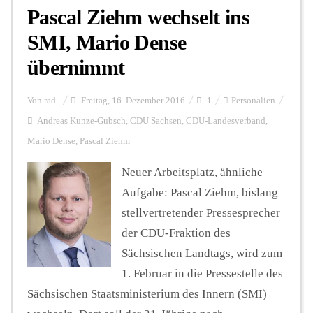
Pascal Ziehm wechselt ins
SMI, Mario Dense
übernimmt
Von
rad
Freitag, 16. Dezember 2016
1
Personalien
Andreas Kunze-Gubsch
,
CDU Sachsen
,
CDU-Landesverband
,
Mario Dense
,
Pascal Ziehm
Neuer Arbeitsplatz, ähnliche
Aufgabe: Pascal Ziehm, bislang
stellvertretender Pressesprecher
der CDU-Fraktion des
Sächsischen Landtags, wird zum
1. Februar in die Pressestelle des
Sächsischen Staatsministerium des Innern (SMI)