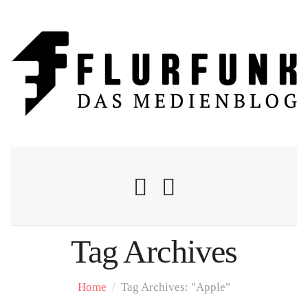
Tag Archives
Nachrichten
Home
/
Tag Archives: "Apple"
Flurschelte