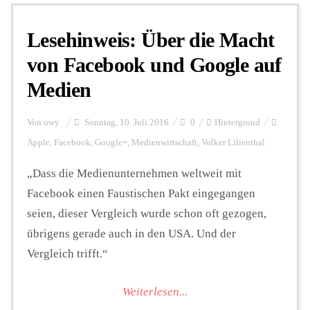
Lesehinweis: Über die Macht
Personalien
von Facebook und Google auf
Medien
Hintergrund
Von
owy
Sonntag, 10. Juli 2016
0
Hintergrund
FUNKTURM-Beiträge
Apple
,
Facebook
,
Google+
,
Medienwirtschaft
,
Volker Lilienthal
„Dass die Medienunternehmen weltweit mit
Facebook einen Faustischen Pakt eingegangen
Podcast
seien, dieser Vergleich wurde schon oft gezogen,
übrigens gerade auch in den USA. Und der
Seminare
Vergleich trifft.“
Weiterlesen...
Unterstützen