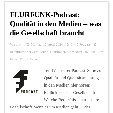
FLURFUNK-Podcast:
Personalien
Qualität in den Medien – was
die Gesellschaft braucht
Hintergrund
Von
owy
Montag, 15. April 2024
0
Podcast
FUNKTURM-Beiträge
Bedürfnisse der Gesellschaft
,
Funktionen der Medien
,
IfK
,
Prof. Lutz
Hagen
,
Public Value
Teil IV unserer Podcast-Serie zu
Podcast
Qualität und Qualitätsmessung
in den Medien hier hören:
Seminare
Bedürfnisse der Gesellschaft
Welche Bedürfnisse hat unsere
Unterstützen
Gesellschaft, wenn es um Medien geht? Oder