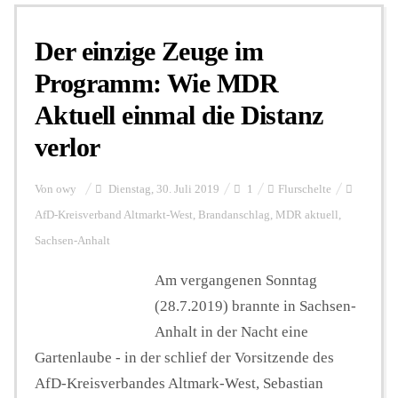
Der einzige Zeuge im
Personalien
Programm: Wie MDR
Aktuell einmal die Distanz
Hintergrund
verlor
FUNKTURM-Beiträge
Von
owy
Dienstag, 30. Juli 2019
1
Flurschelte
AfD-Kreisverband Altmarkt-West
,
Brandanschlag
,
MDR aktuell
,
Sachsen-Anhalt
Podcast
Am vergangenen Sonntag
(28.7.2019) brannte in Sachsen-
Seminare
Anhalt in der Nacht eine
Gartenlaube - in der schlief der Vorsitzende des
Unterstützen
AfD-Kreisverbandes Altmark-West, Sebastian