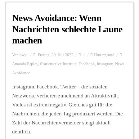
News Avoidance: Wenn
Personalien
Nachrichten schlechte Laune
machen
Hintergrund
Von
owy
Freitag, 29. Juli 2022
1
Hintergrund
FUNKTURM-Beiträge
Amanda Ripley
,
Constructive Institute
,
Facebook
,
Instagram
,
News
Avoidance
Instagram, Facebook, Twitter – die sozialen
Podcast
Netzwerke verlieren zunehmend an Attraktivität.
Vieles ist extrem negativ. Gleiches gilt für die
Seminare
Nachrichten, die jeden Tag produziert werden. Die
Zahl der Nachrichtenvermeider steigt aktuell
Unterstützen
deutlich.