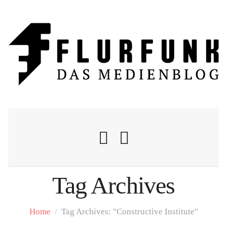
Tag Archives
Nachrichten
Home
/
Tag Archives: "Constructive Institute"
Flurschelte