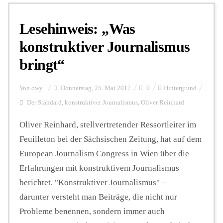
Lesehinweis: „Was
Personalien
konstruktiver Journalismus
bringt“
Hintergrund
Von
owy
Donnerstag, 25. Mai 2017
0
Hintergrund
FUNKTURM-Beiträge
Der Standard
,
konstruktiver Journalismus
,
Oliver Reinhard
Oliver Reinhard, stellvertretender Ressortleiter im
Feuilleton bei der Sächsischen Zeitung, hat auf dem
Podcast
European Journalism Congress in Wien über die
Erfahrungen mit konstruktivem Journalismus
Seminare
berichtet. "Konstruktiver Journalismus" –
darunter versteht man Beiträge, die nicht nur
Unterstützen
Probleme benennen, sondern immer auch