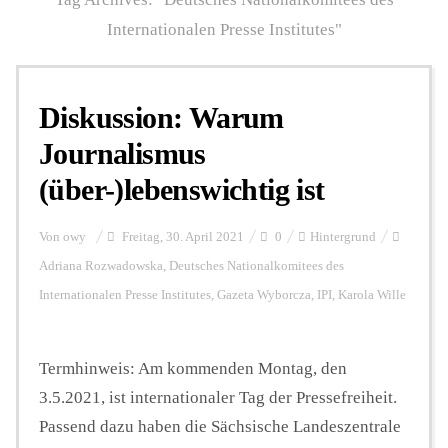
Internationalen Presse Institutes"
Personalien
Diskussion: Warum
Hintergrund
Journalismus
(über-)lebenswichtig ist
FUNKTURM-Beiträge
Von
owy
Freitag, 30. April 2021
0
Hintergrund
Adriana Rozwadowska
,
Deutsches Nationalkomitees des
Podcast
Internationalen Presse Institutes
,
Gazeta Wyborcza
,
IPI
,
Karola Wille
Seminare
Termhinweis: Am kommenden Montag, den
3.5.2021, ist internationaler Tag der Pressefreiheit.
Unterstützen
Passend dazu haben die Sächsische Landeszentrale