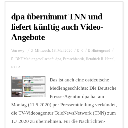
dpa übernimmt TNN und
Personalien
liefert künftig auch Video-
Angebote
Hintergrund
Von
owy
Mittwoch, 13. Mai 2020
0
Hintergrund
FUNKTURM-Beiträge
DNF Mediengesellschaft
,
dpa
,
Fernsehfabrik
,
Hendrick R. Hertel
,
RUFA
Das ist auch eine ostdeutsche
Podcast
Mediengeschichte: Die Deutsche
Presse-Agentur dpa hat am
Seminare
Montag (11.5.2020) per Pressemitteilung verkündet,
die TV-Videoagentur TeleNewsNetwork (TNN) zum
Unterstützen
1.7.2020 zu übernehmen. Für die Nachrichten-