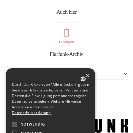
Auch hier
Facebook
Flurfunk-Archiv
×
Durch das Klicken von "Alle erlauben" geben
GERMAN
Sie dieser Internetseite, deren Partnern und
Dritten die Einwilligung personenbezogene
ENGLISH
Daten zu verarbeiten.
Weitere Hinweise
finden Sie unter unserer
Datenschutzerklärung.
NOTWENDIG