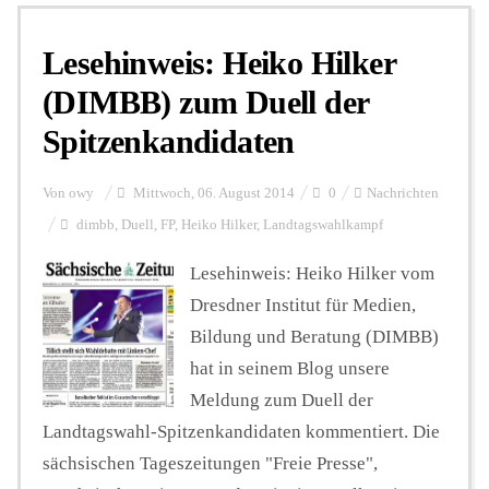
Lesehinweis: Heiko Hilker
Personalien
(DIMBB) zum Duell der
Spitzenkandidaten
Hintergrund
Von
owy
Mittwoch, 06. August 2014
0
Nachrichten
FUNKTURM-Beiträge
dimbb
,
Duell
,
FP
,
Heiko Hilker
,
Landtagswahlkampf
Lesehinweis: Heiko Hilker vom
Dresdner Institut für Medien,
Podcast
Bildung und Beratung (DIMBB)
hat in seinem Blog unsere
Seminare
Meldung zum Duell der
Landtagswahl-Spitzenkandidaten kommentiert. Die
Unterstützen
sächsischen Tageszeitungen "Freie Presse",