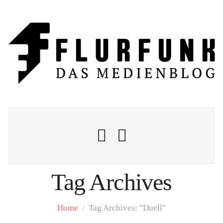
Tag Archives
Nachrichten
Home
/
Tag Archives: "Duell"
Flurschelte