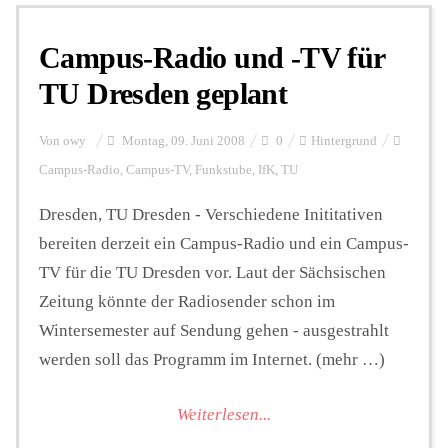
Campus-Radio und -TV für
Personalien
TU Dresden geplant
Hintergrund
Von
owy
Montag, 09. Juni 2008
0
Hintergrund
Campus-Radio
,
Campus-TV
,
Funkstube
,
IfK
,
TU
FUNKTURM-Beiträge
Dresden, TU Dresden - Verschiedene Inititativen
bereiten derzeit ein Campus-Radio und ein Campus-
TV für die TU Dresden vor. Laut der Sächsischen
Podcast
Zeitung könnte der Radiosender schon im
Wintersemester auf Sendung gehen - ausgestrahlt
Seminare
werden soll das Programm im Internet. (mehr …)
Weiterlesen...
Unterstützen