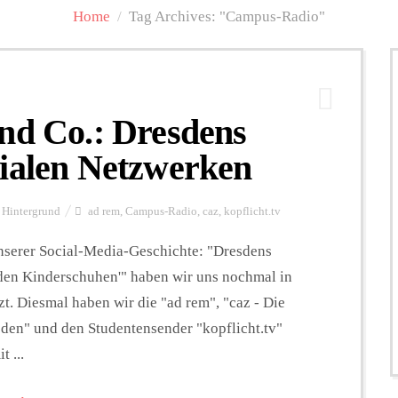
Home
/
Tag Archives: "Campus-Radio"
nd Co.: Dresdens
zialen Netzwerken
Hintergrund
ad rem
,
Campus-Radio
,
caz
,
kopflicht.tv
nserer Social-Media-Geschichte: "Dresdens
 den Kinderschuhen'" haben wir uns nochmal in
t. Diesmal haben wir die "ad rem", "caz - Die
en" und den Studentensender "kopflicht.tv"
 ...