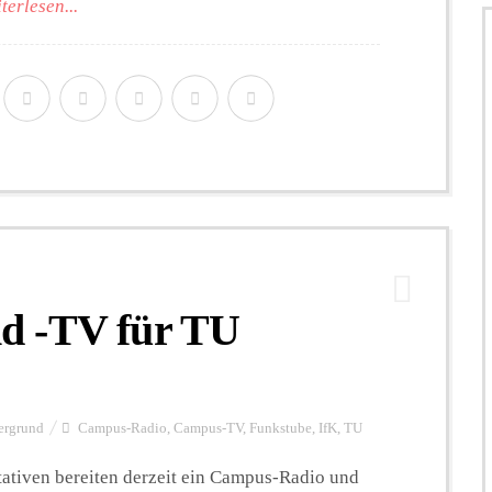
terlesen...
d -TV für TU
ergrund
Campus-Radio
,
Campus-TV
,
Funkstube
,
IfK
,
TU
tativen bereiten derzeit ein Campus-Radio und