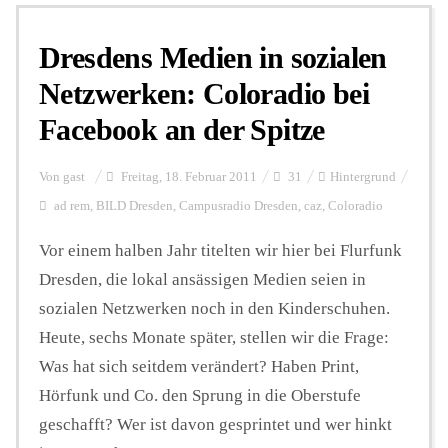
Dresdens Medien in sozialen
Personalien
Netzwerken: Coloradio bei
Facebook an der Spitze
Hintergrund
Von
gast
Freitag, 18. Februar 2011
31
Hintergrund
FUNKTURM-Beiträge
ad rem
,
BILD Dresden
,
Campusradio Dresden
,
caz
,
Coloradio
Vor einem halben Jahr titelten wir hier bei Flurfunk
Dresden, die lokal ansässigen Medien seien in
Podcast
sozialen Netzwerken noch in den Kinderschuhen.
Heute, sechs Monate später, stellen wir die Frage:
Seminare
Was hat sich seitdem verändert? Haben Print,
Hörfunk und Co. den Sprung in die Oberstufe
Unterstützen
geschafft? Wer ist davon gesprintet und wer hinkt