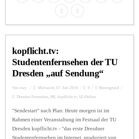
kopflicht.tv:
Studentenfernsehen der TU
Dresden „auf Sendung“
Von
owy
Mittwoch, 07. Juli 2010
0
Hintergrund
Dresden Fernsehen
,
IfK
,
kopflicht.tv
,
SZ-Online
"Sendestart" nach Plan: Heute morgen ist im
Rahmen einer Veranstaltung im Festsaal der TU
Dresden kopflicht.tv - "das erste Dresdner
Studentenfernsehen im Internet, produziert von