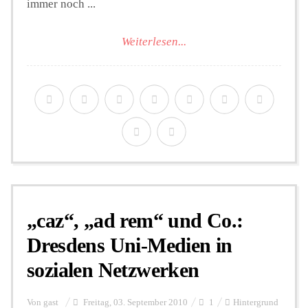
immer noch ...
Weiterlesen...
„caz“, „ad rem“ und Co.:
Dresdens Uni-Medien in
sozialen Netzwerken
Von
gast
Freitag, 03. September 2010
1
Hintergrund