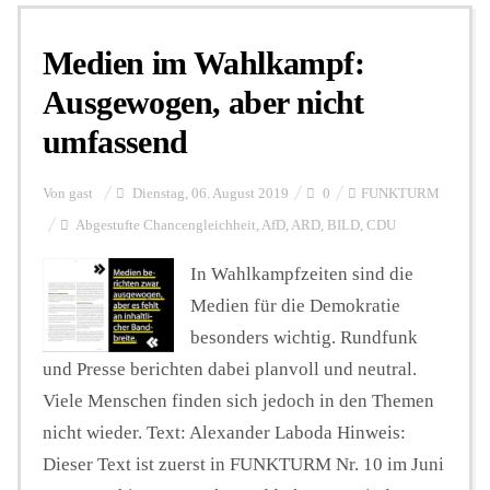
Medien im Wahlkampf:
Personalien
Ausgewogen, aber nicht
umfassend
Hintergrund
Von
gast
Dienstag, 06. August 2019
0
FUNKTURM
FUNKTURM-Beiträge
Abgestufte Chancengleichheit
,
AfD
,
ARD
,
BILD
,
CDU
In Wahlkampfzeiten sind die
Medien für die Demokratie
Podcast
besonders wichtig. Rundfunk
und Presse berichten dabei planvoll und neutral.
Seminare
Viele Menschen finden sich jedoch in den Themen
nicht wieder. Text: Alexander Laboda Hinweis:
Unterstützen
Dieser Text ist zuerst in FUNKTURM Nr. 10 im Juni