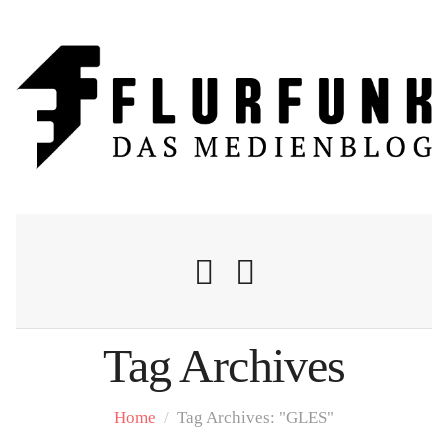
Tag Archives
Nachrichten
Home
/
Tag Archives: "GLES"
Flurschelte