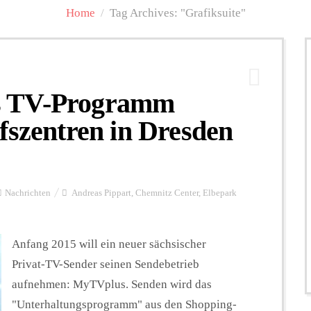
Home
/
Tag Archives: "Grafiksuite"
s TV-Programm
fszentren in Dresden
Nachrichten
Andreas Pippart
,
Chemnitz Center
,
Elbepark
Anfang 2015 will ein neuer sächsischer
Privat-TV-Sender seinen Sendebetrieb
aufnehmen: MyTVplus. Senden wird das
"Unterhaltungsprogramm" aus den Shopping-