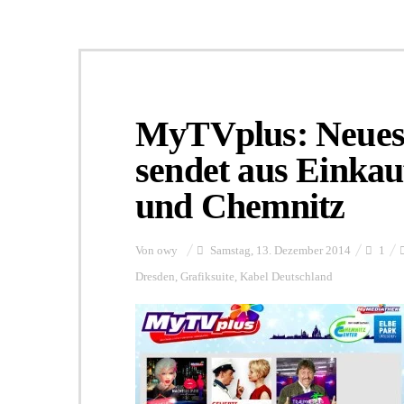
MyTVplus: Neue
sendet aus Einkau
und Chemnitz
Von
owy
Samstag, 13. Dezember 2014
1
Dresden
,
Grafiksuite
,
Kabel Deutschland