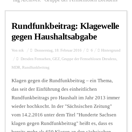
Personalien
Rundfunkbeitrag: Klagewelle
gegen Haushaltsabgabe
Hintergrund
Von
nik
Donnerstag, 18. Februar 2016
6
Hintergrund
Dresden Fernsehen
,
GEZ
,
Gruppe der Fernsehlosen Dresdens
,
FUNKTURM-Beiträge
MDR
,
Rundfunkbeitrag
Klagen gegen die Rundfunkbeitrag – ein Thema,
Podcast
das seit der Einführung des einheitlichen
Rundfunkbeitrags pro Haushalt im Jahr 2013 immer
Seminare
wieder hochkocht. In der "Sächsischen Zeitung"
vom 14.2.2016 unter dem Titel "Hunderte Sachsen
klagen gegen Rundfunkbeitrag" heißt es, dass es
Unterstützen
bereits mehr als 650 Klagen an den sächsischen