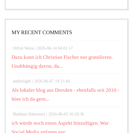
MY RECENT COMMENTS
Otfrid Weiss |
2026-06-14 04:01:17
Dazu kann ich Christian Fischer nur gratulieren.
Unabhängig davon, da...
amberlight |
2026-06-07 19:23:44
Als lokaler blog aus Dresden - ebenfalls seit 2010 -
höre ich da gern...
Matthias Daberstiel |
2026-06-05 16:29:36
ich würde noch einen Aspekt hinzufügen. War
Social Media anfangs noc...