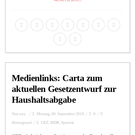
Medienlinks: Carta zum
aktuellen Gesetzentwurf zur
Haushaltsabgabe
Von
owy
Montag, 06. September 2010
0
Hintergrund
GEZ
,
MDR
,
Sputnik