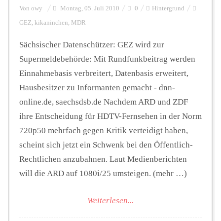
Von
owy
Montag, 05. Juli 2010
0
Hintergrund
GEZ
,
kikaninchen
,
MDR
Sächsischer Datenschützer: GEZ wird zur
Supermeldebehörde: Mit Rundfunkbeitrag werden
Einnahmebasis verbreitert, Datenbasis erweitert,
Hausbesitzer zu Informanten gemacht - dnn-
online.de, saechsdsb.de Nachdem ARD und ZDF
ihre Entscheidung für HDTV-Fernsehen in der Norm
720p50 mehrfach gegen Kritik verteidigt haben,
scheint sich jetzt ein Schwenk bei den Öffentlich-
Rechtlichen anzubahnen. Laut Medienberichten
will die ARD auf 1080i/25 umsteigen. (mehr …)
Weiterlesen...