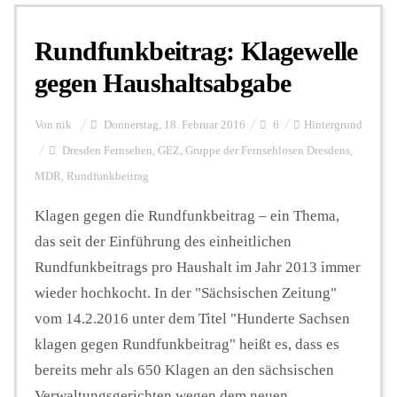
Rundfunkbeitrag: Klagewelle
Personalien
gegen Haushaltsabgabe
Hintergrund
Von
nik
Donnerstag, 18. Februar 2016
6
Hintergrund
Dresden Fernsehen
,
GEZ
,
Gruppe der Fernsehlosen Dresdens
,
MDR
,
Rundfunkbeitrag
FUNKTURM-Beiträge
Klagen gegen die Rundfunkbeitrag – ein Thema,
das seit der Einführung des einheitlichen
Podcast
Rundfunkbeitrags pro Haushalt im Jahr 2013 immer
wieder hochkocht. In der "Sächsischen Zeitung"
Seminare
vom 14.2.2016 unter dem Titel "Hunderte Sachsen
klagen gegen Rundfunkbeitrag" heißt es, dass es
bereits mehr als 650 Klagen an den sächsischen
Unterstützen
Verwaltungsgerichten wegen dem neuen