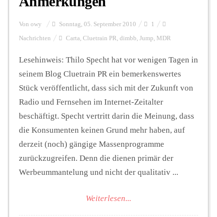
Anmerkungen
Von
owy
Sonntag, 05. September 2010
1
Nachrichten
Carta
,
Cluetrain PR
,
dimbb
,
Jump
,
MDR
Lesehinweis: Thilo Specht hat vor wenigen Tagen in
seinem Blog Cluetrain PR ein bemerkenswertes
Stück veröffentlicht, dass sich mit der Zukunft von
Radio und Fernsehen im Internet-Zeitalter
beschäftigt. Specht vertritt darin die Meinung, dass
die Konsumenten keinen Grund mehr haben, auf
derzeit (noch) gängige Massenprogramme
zurückzugreifen. Denn die dienen primär der
Werbeummantelung und nicht der qualitativ ...
Weiterlesen...