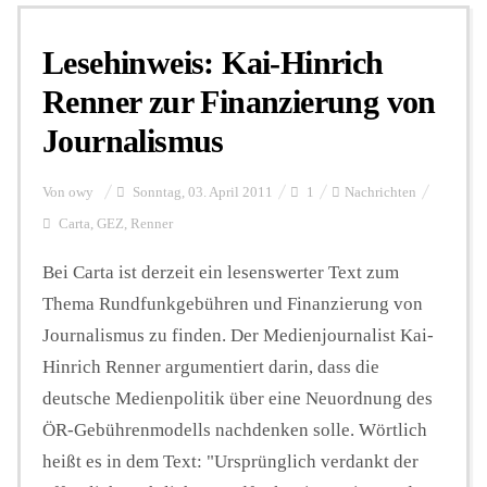
Lesehinweis: Kai-Hinrich
Personalien
Renner zur Finanzierung von
Journalismus
Hintergrund
Von
owy
Sonntag, 03. April 2011
1
Nachrichten
FUNKTURM-Beiträge
Carta
,
GEZ
,
Renner
Bei Carta ist derzeit ein lesenswerter Text zum
Thema Rundfunkgebühren und Finanzierung von
Podcast
Journalismus zu finden. Der Medienjournalist Kai-
Hinrich Renner argumentiert darin, dass die
Seminare
deutsche Medienpolitik über eine Neuordnung des
ÖR-Gebührenmodells nachdenken solle. Wörtlich
Unterstützen
heißt es in dem Text: "Ursprünglich verdankt der