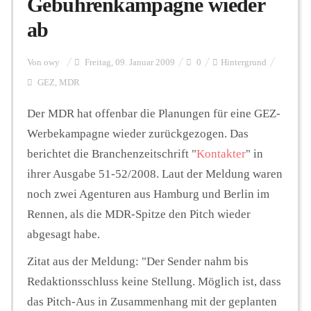
Gebührenkampagne wieder
ab
Personalien
Von
owy
Freitag, 09. Januar 2009
0
Hintergrund
GEZ
,
MDR
Hintergrund
Der MDR hat offenbar die Planungen für eine GEZ-
Werbekampagne wieder zurückgezogen. Das
FUNKTURM-Beiträge
berichtet die Branchenzeitschrift "
Kontakter
" in
ihrer Ausgabe 51-52/2008. Laut der Meldung waren
noch zwei Agenturen aus Hamburg und Berlin im
Podcast
Rennen, als die MDR-Spitze den Pitch wieder
abgesagt habe.
Seminare
Zitat aus der Meldung: "Der Sender nahm bis
Redaktionsschluss keine Stellung. Möglich ist, dass
Unterstützen
das Pitch-Aus in Zusammenhang mit der geplanten