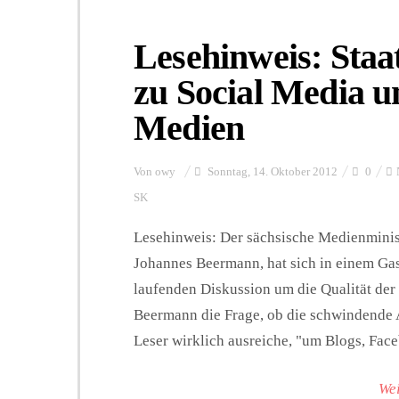
Lesehinweis: Sta
zu Social Media u
Medien
Von
owy
Sonntag, 14. Oktober 2012
0
SK
Lesehinweis: Der sächsische Medienminist
Johannes Beermann, hat sich in einem Gas
laufenden Diskussion um die Qualität der 
Beermann die Frage, ob die schwindende 
Leser wirklich ausreiche, "um Blogs, Face
Wei