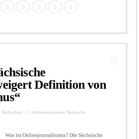
ächsische
eigert Definition von
mus“
Nachrichten
Onlinejournalismus
,
Sächsische
Was ist Onlinejournalismus? Die Sächsische