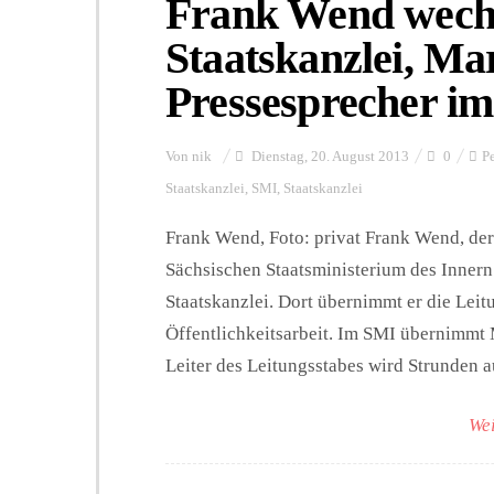
Frank Wend wechse
Staatskanzlei, Ma
Pressesprecher i
Von
nik
Dienstag, 20. August 2013
0
P
Staatskanzlei
,
SMI
,
Staatskanzlei
Frank Wend, Foto: privat Frank Wend, der 
Sächsischen Staatsministerium des Innern 
Staatskanzlei. Dort übernimmt er die Le
Öffentlichkeitsarbeit. Im SMI übernimmt 
Leiter des Leitungsstabes wird Strunden au
Wei