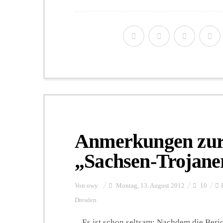
Anmerkungen zur
„Sachsen-Trojane
Von
owy
Montag, 13. August 2012
10
Dresden
Es ist schon seltsam: Nachdem die Beri