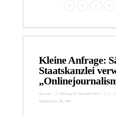
Kleine Anfrage: S
Staatskanzlei verw
„Onlinejournalis
Von
owy
Montag, 03. Dezember 2012
2
Staatskanzlei
,
SK
,
SPD