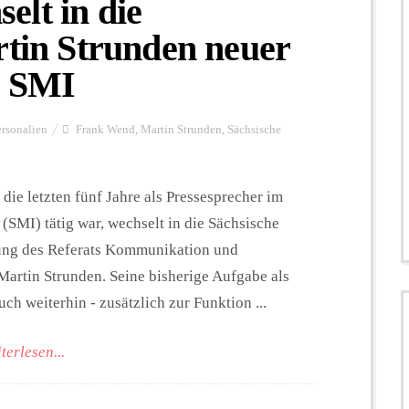
lt in die
rtin Strunden neuer
m SMI
ersonalien
Frank Wend
,
Martin Strunden
,
Sächsische
die letzten fünf Jahre als Pressesprecher im
(SMI) tätig war, wechselt in die Sächsische
itung des Referats Kommunikation und
Martin Strunden. Seine bisherige Aufgabe als
ch weiterhin - zusätzlich zur Funktion ...
terlesen...