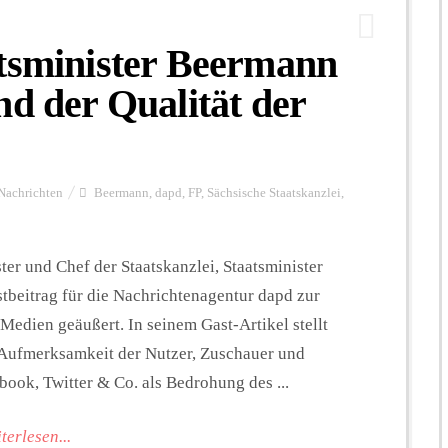
atsminister Beermann
nd der Qualität der
Nachrichten
Beermann
,
dapd
,
FP
,
Sächsische Staatskanzlei
,
er und Chef der Staatskanzlei, Staatsminister
tbeitrag für die Nachrichtenagentur dapd zur
Medien geäußert. In seinem Gast-Artikel stellt
Aufmerksamkeit der Nutzer, Zuschauer und
book, Twitter & Co. als Bedrohung des ...
terlesen...