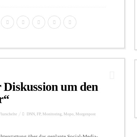
 Diskussion um den
r“
Flurschelte
DNN
,
FP
,
Monitoring
,
Mopo
,
Morgenpost
chterstattung über das geplante Social-Media-