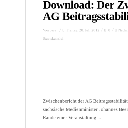
Download: Der Zw
AG Beitragsstabili
Von
owy
Freitag, 20. Juli 2012
0
Nachr
Staatskanzlei
Zwischenbericht der AG Beitragsstabilität z
sächsische Medienminister Johannes Beer
Rande einer Veranstaltung ...