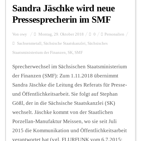
Sandra Jäschke wird neue
Pressesprecherin im SMF
Von
owy
Montag, 29. Oktober 2018
0
Personalien
Sachsenmetall
,
Sächsische Staatskanzlei
,
Sächsisches
Staatsministerium der Finanzen
,
SK
,
SMF
Sprecherwechsel im Sächsischen Staatsministerium
der Finanzen (SMF): Zum 1.11.2018 übernimmt
Sandra Jäschke die Leitung des Referats für Presse-
und Öffentlichkeitsarbeit. Sie folgt auf Stephan
Gößl, der in die Sächsische Staatskanzlei (SK)
wechselt. Jäschke kommt von der Staatlichen
Porzellan-Manufaktur Meissen, wo sie seit Juli
2015 die Kommunikation und Öffentlichkeitsarbeit
verantwortet hat (vgl. FLURFUNK vom 6.7.2015: