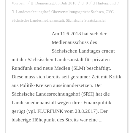
Von
ben
Donnerstag, 05. Juli 2018
0
Hintergrund
Landesrechnungshof
,
Oberverwaltungsgericht Sachsen
,
OVG
,
Sächsische Landesmedienanstalt
,
Sächsische Staatskanzlei
Am 11.6.2018 hat sich der
Medienausschuss des
Sächsischen Landtages erneut
mit der Sächsischen Landesanstalt für privaten
Rundfunk und neue Medien (SLM) beschäftigt.
Diese muss sich bereits seit geraumer Zeit mit Kritik
aus Politik-Kreisen auseinandersetzen. Der
Sächsische Landesrechnungshof (SRH) hat die
Landesmedienanstalt wegen ihrer Finanzpolitik
gerügt (vgl. FLURFUNK vom 28.8.2017). Der
bisherige Höhepunkt des Streits war eine ...