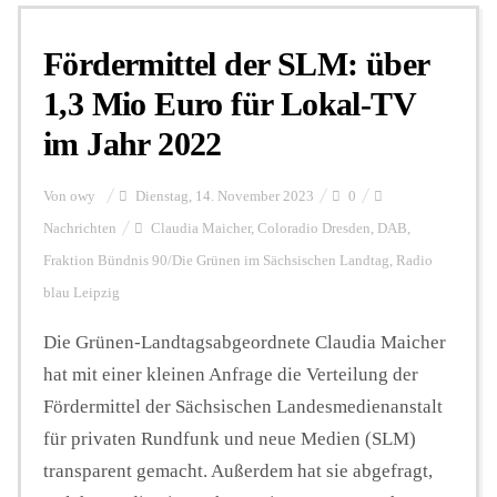
Fördermittel der SLM: über
Personalien
1,3 Mio Euro für Lokal-TV
im Jahr 2022
Hintergrund
Von
owy
Dienstag, 14. November 2023
0
FUNKTURM-Beiträge
Nachrichten
Claudia Maicher
,
Coloradio Dresden
,
DAB
,
Fraktion Bündnis 90/Die Grünen im Sächsischen Landtag
,
Radio
blau Leipzig
Podcast
Die Grünen-Landtagsabgeordnete Claudia Maicher
hat mit einer kleinen Anfrage die Verteilung der
Seminare
Fördermittel der Sächsischen Landesmedienanstalt
für privaten Rundfunk und neue Medien (SLM)
Unterstützen
transparent gemacht. Außerdem hat sie abgefragt,