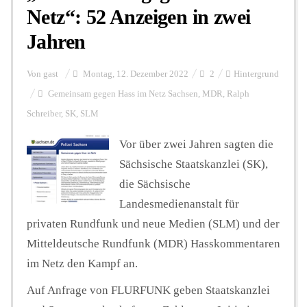
Netz“: 52 Anzeigen in zwei
Jahren
Von
gast
Montag, 12. Dezember 2022
2
Hintergrund
Gemeinsam gegen Hass im Netz Sachsen
,
MDR
,
Ralph
Schreiber
,
SK
,
SLM
Vor über zwei Jahren sagten die
Sächsische Staatskanzlei (SK),
die Sächsische
Landesmedienanstalt für
privaten Rundfunk und neue Medien (SLM) und der
Mitteldeutsche Rundfunk (MDR) Hasskommentaren
im Netz den Kampf an.
Auf Anfrage von FLURFUNK geben Staatskanzlei