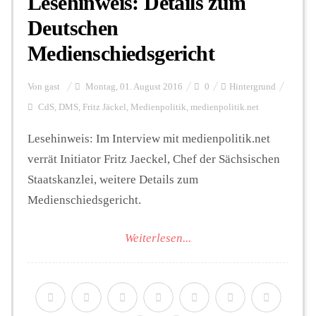
Lesehinweis: Details zum
Deutschen
Medienschiedsgericht
Von
gast
Montag, 01. August 2016
0
Hintergrund
CdS
,
DMS
,
Fritz Jäckel
,
Medienpolitik
,
medienpolitik.net
Lesehinweis: Im Interview mit medienpolitik.net
verrät Initiator Fritz Jaeckel, Chef der Sächsischen
Staatskanzlei, weitere Details zum
Medienschiedsgericht.
Weiterlesen...