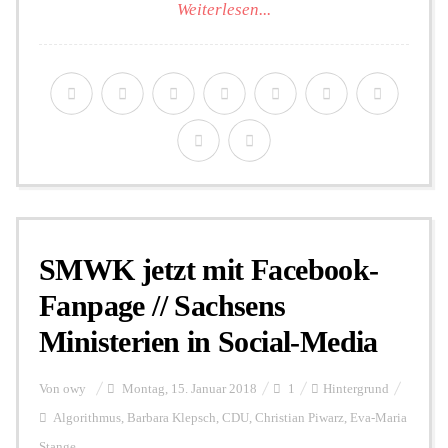
Weiterlesen...
SMWK jetzt mit Facebook-
Fanpage // Sachsens
Ministerien in Social-Media
Von
owy
Montag, 15. Januar 2018
1
Hintergrund
Algorithmus
,
Barbara Klepsch
,
CDU
,
Christian Piwarz
,
Eva-Maria
Stange