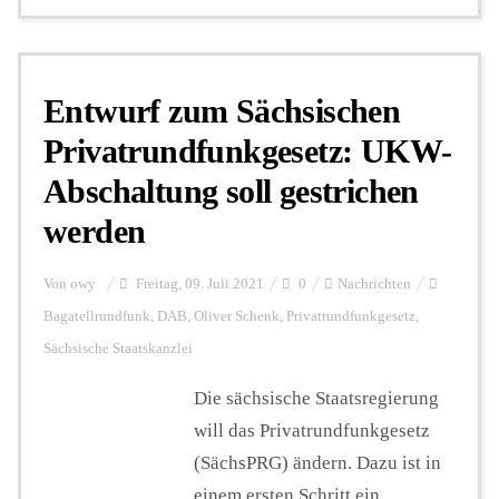
Entwurf zum Sächsischen
Privatrundfunkgesetz: UKW-
Abschaltung soll gestrichen
werden
Von
owy
Freitag, 09. Juli 2021
0
Nachrichten
Bagatellrundfunk
,
DAB
,
Oliver Schenk
,
Privatrundfunkgesetz
,
Sächsische Staatskanzlei
Die sächsische Staatsregierung
will das Privatrundfunkgesetz
(SächsPRG) ändern. Dazu ist in
einem ersten Schritt ein