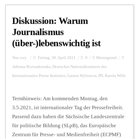
Diskussion: Warum
Journalismus
(über-)lebenswichtig ist
Von
owy
Freitag, 30. April 2021
0
Hintergrund
Adriana Rozwadowska
,
Deutsches Nationalkomitees des
Internationalen Presse Institutes
,
Gazeta Wyborcza
,
IPI
,
Karola Wille
Termhinweis: Am kommenden Montag, den
3.5.2021, ist internationaler Tag der Pressefreiheit.
Passend dazu haben die Sächsische Landeszentrale
für politische Bildung (SLpB), das Europäische
Zentrum für Presse- und Medienfreiheit (ECPMF)