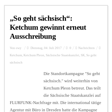
„So geht sächsisch“:
Ketchum gewinnt erneut
Ausschreibung
Von
owy
Dienstag, 04. Juli 2017
0
Nachrichten
Ketchum
,
Ketchum Pleon
,
Sächsische Staatskanzlei
,
SK
,
So geht
sächsisch
Die Standortkampagne "So geht
sächsisch." wird weiterhin von
Ketchum Pleon betreut. Das teilt
die Sächsische Staatskanzlei auf
FLURFUNK-Nachfrage mit. Die international tätige
Agentur mit Büro in Dresden hatte die Kampagne