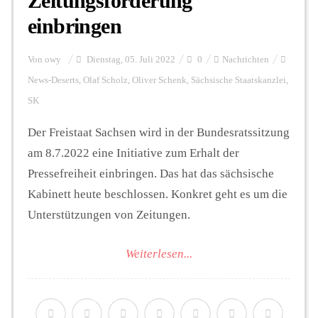
Zeitungsförderung
einbringen
Von
owy
Dienstag, 05. Juli 2022
0
Nachrichten
News-Deserts
,
Olaf Scholz
,
Oliver Schenk
,
Sächsische Staatskanzlei
,
SK
Der Freistaat Sachsen wird in der Bundesratssitzung
am 8.7.2022 eine Initiative zum Erhalt der
Pressefreiheit einbringen. Das hat das sächsische
Kabinett heute beschlossen. Konkret geht es um die
Unterstützungen von Zeitungen.
Weiterlesen...