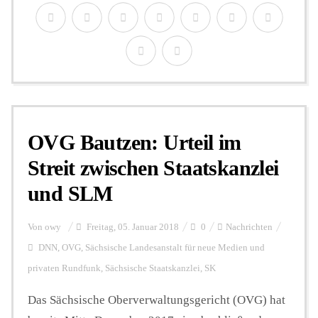
OVG Bautzen: Urteil im
Streit zwischen Staatskanzlei
und SLM
Von
owy
Freitag, 05. Januar 2018
0
Nachrichten
DNN
,
OVG
,
Sächsische Landesanstalt für neue Medien und
privaten Rundfunk
,
Sächsische Staatskanzlei
,
SK
Das Sächsische Oberverwaltungsgericht (OVG) hat