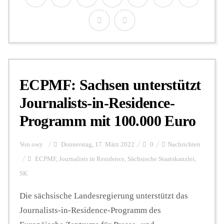
ECPMF: Sachsen unterstützt
Journalists-in-Residence-
Programm mit 100.000 Euro
Von
owy
Donnerstag, 17. März 2022
0
Nachrichten
ECPMF
,
Journalists in Residence
,
Sächsische Staatskanzlei
,
SK
Die sächsische Landesregierung unterstützt das
Journalists-in-Residence-Programm des