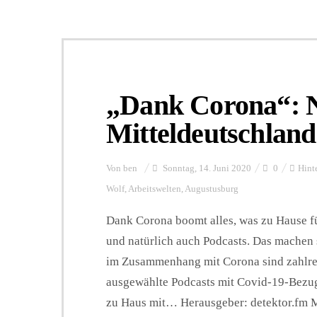
„Dank Corona“: N
Mitteldeutschland
Von
ben
Sonntag, 14. Juni 2020
0
Hint
Wolf
,
Arbeitswelten
,
Augustusburg
Dank Corona boomt alles, was zu Hause fü
und natürlich auch Podcasts. Das machen
im Zusammenhang mit Corona sind zahlre
ausgewählte Podcasts mit Covid-19-Bezug
zu Haus mit… Herausgeber: detektor.fm M