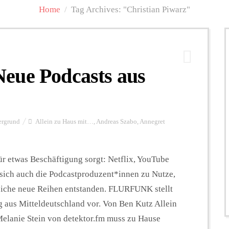
Home
/
Tag Archives: "Christian Piwarz"
eue Podcasts aus
ergrund
Allein zu Haus mit…
,
Andreas Szabo
,
Annegret
r etwas Beschäftigung sorgt: Netflix, YouTube
 sich auch die Podcastproduzent*innen zu Nutze,
iche neue Reihen entstanden. FLURFUNK stellt
 aus Mitteldeutschland vor. Von Ben Kutz Allein
elanie Stein von detektor.fm muss zu Hause