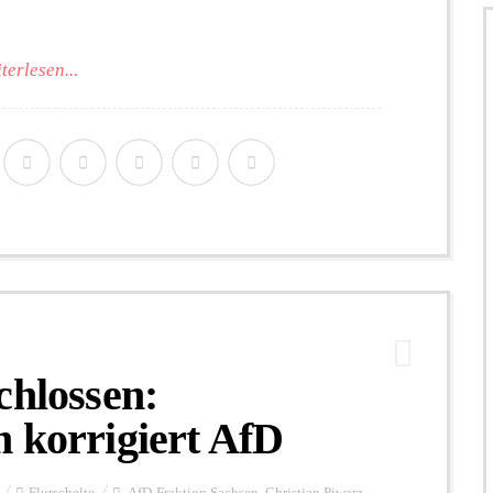
terlesen...
chlossen:
 korrigiert AfD
Flurschelte
AfD-Fraktion Sachsen
,
Christian Piwarz
,