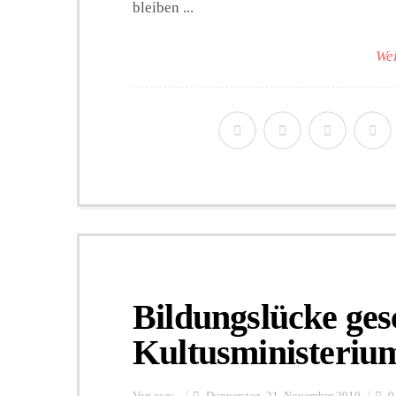
bleiben ...
Wei
Bildungslücke ges
Kultusministerium
Von
owy
Donnerstag, 21. November 2019
0