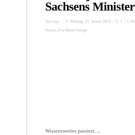
Sachsens Minister
Von
owy
Montag, 15. Januar 2018
1
Hi
Piwarz
,
Eva-Maria Stange
Wissenswertes passiert. ...