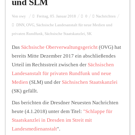
und SLM
Personalien
Von
owy
Freitag, 05. Januar 2018
0
Nachrichten
DNN
,
OVG
,
Sächsische Landesanstalt für neue Medien und
privaten Rundfunk
,
Sächsische Staatskanzlei
,
SK
Hintergrund
Das
Sächsische Oberverwaltungsgericht
(OVG) hat
bereits Mitte Dezember 2017 ein abschließendes
FUNKTURM-Beiträge
Urteil im Rechtsstreit zwischen der
Sächsischen
Landesanstalt für privaten Rundfunk und neue
Medien
(SLM) und der
Sächsischen Staatskanzlei
Podcast
(SK) gefällt.
Das berichten die Dresdner Neuesten Nachrichten
Seminare
heute (4.1.2018) unter dem Titel:
"Schlappe für
Staatskanzlei in Dresden im Streit mit
Unterstützen
Landesmedienanstalt
".