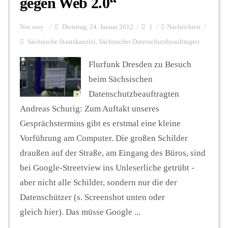
gegen Web 2.0“
Von
owy
Dienstag, 24. Januar 2012
1
Nachrichten
Sächsische Staatskanzlei
,
Sächsischer Datenschutzbeauftragter
Flurfunk Dresden zu Besuch
beim Sächsischen
Datenschutzbeauftragten
Andreas Schurig: Zum Auftakt unseres
Gesprächstermins gibt es erstmal eine kleine
Vorführung am Computer. Die großen Schilder
draußen auf der Straße, am Eingang des Büros, sind
bei Google-Streetview ins Unleserliche getrübt -
aber nicht alle Schilder, sondern nur die der
Datenschützer (s. Screenshot unten oder
gleich hier). Das müsse Google ...