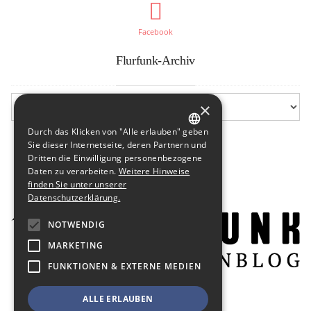
Facebook
Flurfunk-Archiv
×
Durch das Klicken von "Alle erlauben" geben
GERMAN
Sie dieser Internetseite, deren Partnern und
Dritten die Einwilligung personenbezogene
ENGLISH
Daten zu verarbeiten.
Weitere Hinweise
finden Sie unter unserer
Datenschutzerklärung.
NOTWENDIG
MARKETING
FUNKTIONEN & EXTERNE MEDIEN
ALLE ERLAUBEN