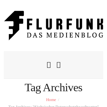
Tag Archives
Nachrichten
Home
/
Flurschelte
Tag Archives: "Sächsischer Datenschutzbeauftragter"