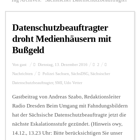
Personalien
Datenschutzbeauftragter
droht Medienhäusern mit
Hintergrund
Bußgeld
FUNKTURM-Beiträge
Von
gast
Dienstag, 13. Dezember 2016
2
Nachrichten
Polizei Sachsen
,
SächsDSG
,
Sächsischer
Datenschutzbeauftragter
,
SMI
,
Udo Vetter
Podcast
Gastbeitrag von Andreas Szabo, Redaktionsleiter
Radio Dresden Beim Umgang mit Fahndungsbildern
Seminare
hat der Sächsische Datenschutzbeauftragte jetzt die
nächste Eskalationsstufe gezündet. (Hinweis owy,
Unterstützen
14.12., 13.23 Uhr: Bitte berücksichtigen Sie unser