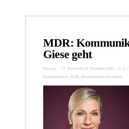
MDR: Kommunikat
Giese geht
Von
owy
Mittwoch, 28. Dezember 2022
0
Kommunikation
,
MDR
,
Mitteldeutscher Rundfunk