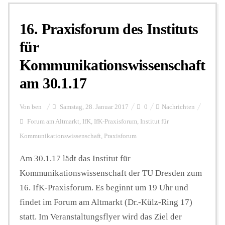
16. Praxisforum des Instituts
Personalien
für
Kommunikationswissenschaft
Hintergrund
am 30.1.17
FUNKTURM-Beiträge
Von
ben
Samstag, 28. Januar 2017
0
Nachrichten
Forum am Altmarkt
,
IfK
,
IfK-Praxisforum
,
Institut für
Kommunikationswissenschaft
,
Praxisforum
Podcast
Am 30.1.17 lädt das Institut für
Kommunikationswissenschaft der TU Dresden zum
Seminare
16. IfK-Praxisforum. Es beginnt um 19 Uhr und
findet im Forum am Altmarkt (Dr.-Külz-Ring 17)
Unterstützen
statt. Im Veranstaltungsflyer wird das Ziel der