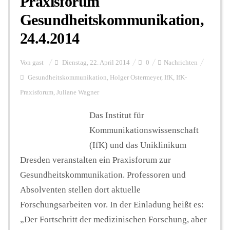
Praxisforum
Gesundheitskommunikation,
24.4.2014
Von
gast
Dienstag, 22. April 2014
0
Nachrichten
Gesundheitskommunikation
,
Holger Ostermeyer
,
IfK
,
IfK-
Praxisforum
,
Juliane Wagner
Das Institut für
Kommunikationswissenschaft
(IfK) und das Uniklinikum
Dresden veranstalten ein Praxisforum zur
Gesundheitskommunikation. Professoren und
Absolventen stellen dort aktuelle
Forschungsarbeiten vor. In der Einladung heißt es:
„Der Fortschritt der medizinischen Forschung, aber