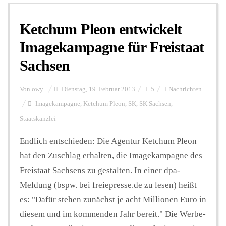
Ketchum Pleon entwickelt
Personalien
Imagekampagne für Freistaat
Sachsen
Hintergrund
Von
owy
Dienstag, 19. Februar 2013
5
Nachrichten
FUNKTURM-Beiträge
Imagekampagne
,
Ketchum Pleon
,
SK
,
SK Sachsen
,
Staatskanzlei
Endlich entschieden: Die Agentur Ketchum Pleon
Podcast
hat den Zuschlag erhalten, die Imagekampagne des
Freistaat Sachsens zu gestalten. In einer dpa-
Seminare
Meldung (bspw. bei freiepresse.de zu lesen) heißt
es: "Dafür stehen zunächst je acht Millionen Euro in
Unterstützen
diesem und im kommenden Jahr bereit." Die Werbe-