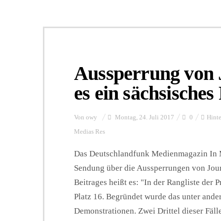
Aussperrung von J
es ein sächsische
Von
owy
Montag, 24. Juli 2017
0
Hint
Medias Res
Das Deutschlandfunk Medienmagazin In Me
Sendung über die Aussperrungen von Journ
Beitrages heißt es: "In der Rangliste der 
Platz 16. Begründet wurde das unter ande
Demonstrationen. Zwei Drittel dieser Fälle