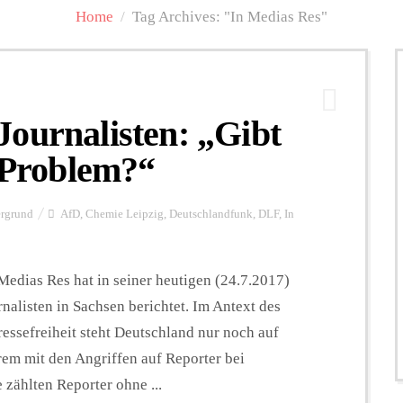
Home
/
Tag Archives: "In Medias Res"
ournalisten: „Gibt
s Problem?“
ergrund
AfD
,
Chemie Leipzig
,
Deutschlandfunk
,
DLF
,
In
dias Res hat in seiner heutigen (24.7.2017)
alisten in Sachsen berichtet. Im Antext des
Pressefreiheit steht Deutschland nur noch auf
rem mit den Angriffen auf Reporter bei
 zählten Reporter ohne ...