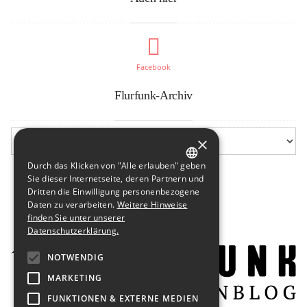
Facebook
Flurfunk-Archiv
×
Durch das Klicken von "Alle erlauben" geben
GERMAN
Sie dieser Internetseite, deren Partnern und
Dritten die Einwilligung personenbezogene
ENGLISH
Daten zu verarbeiten.
Weitere Hinweise
finden Sie unter unserer
Datenschutzerklärung.
NOTWENDIG
MARKETING
FUNKTIONEN & EXTERNE MEDIEN