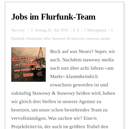
Jobs im Flurfunk-Team
Personalien
Von
owy
Freitag, 01. Juli 2016
0
Hintergrund
Hintergrund
Flurfunk
,
Funkturm
,
Jobs
,
Stawowy & Stawowy
,
stawowy media
Bock auf was Neues? Super, wir
FUNKTURM-Beiträge
auch. Nachdem stawowy media
nach nun über acht Jahren »am
Markt« klammheimlich
Podcast
erwachsen geworden ist und
zukünftig Stawowy & Stawowy heißen wird, haben
Seminare
wir gleich drei Stellen in unserer Agentur zu
besetzen, um unser schon bestehendes Team zu
vervollständigen. Was suchen wir? Eine/n
Unterstützen
Projektleiter/in, der auch im größten Trubel den