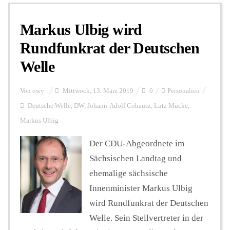
Markus Ulbig wird
Personalien
Rundfunkrat der Deutschen
Welle
Hintergrund
Von
owy
Mittwoch, 13. März 2019
0
Personalien
FUNKTURM-Beiträge
Deutsche Welle
,
DW
,
Johann-Adolf Cohausz
,
Lutz Mücke
,
Markus Ulbig
Der CDU-Abgeordnete im
Podcast
Sächsischen Landtag und
ehemalige sächsische
Seminare
Innenminister Markus Ulbig
wird Rundfunkrat der Deutschen
Unterstützen
Welle. Sein Stellvertreter in der