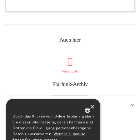
Auch hier
Facebook
Flurfunk-Archiv
×
Durch das Klicken von "Alle erlauben" geben
GERMAN
Sie dieser Internetseite, deren Partnern und
Dritten die Einwilligung personenbezogene
ENGLISH
Daten zu verarbeiten.
Weitere Hinweise
finden Sie unter unserer