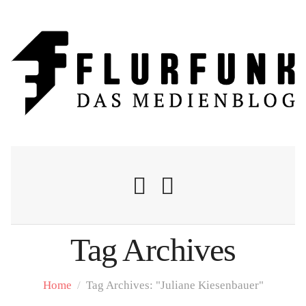
Tag Archives
Nachrichten
Home
/
Tag Archives: "Juliane Kiesenbauer"
Flurschelte