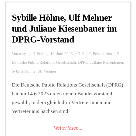
Sybille Höhne, Ulf Mehner
Personalien
und Juliane Kiesenbauer im
DPRG-Vorstand
Hintergrund
Von
owy
Freitag, 16. Juni 2023
0
Personalien
FUNKTURM-Beiträge
Deutsche Public Relations Gesellschaft
,
DPRG
,
Juliane Kiesenbauer
,
Sybille Höhne
,
Ulf Mehner
Die Deutsche Public Relations Gesellschaft (DPRG)
Podcast
hat am 14.6.2023 einen neuen Bundesvorstand
gewählt, in dem gleich drei Vertreterinnen und
Seminare
Vertreter aus Sachsen sind.
Weiterlesen...
Unterstützen