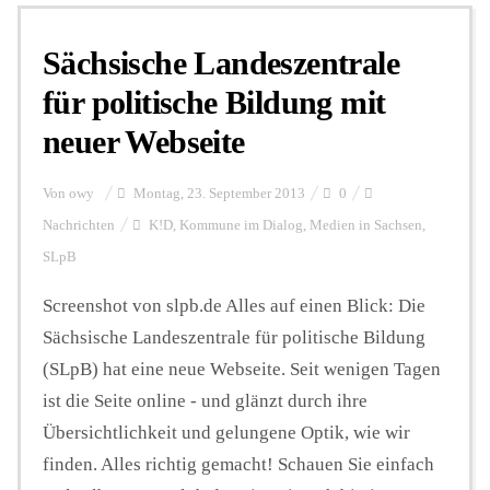
Sächsische Landeszentrale
Personalien
für politische Bildung mit
neuer Webseite
Hintergrund
Von
owy
Montag, 23. September 2013
0
FUNKTURM-Beiträge
Nachrichten
K!D
,
Kommune im Dialog
,
Medien in Sachsen
,
SLpB
Screenshot von slpb.de Alles auf einen Blick: Die
Podcast
Sächsische Landeszentrale für politische Bildung
(SLpB) hat eine neue Webseite. Seit wenigen Tagen
Seminare
ist die Seite online - und glänzt durch ihre
Übersichtlichkeit und gelungene Optik, wie wir
Unterstützen
finden. Alles richtig gemacht! Schauen Sie einfach