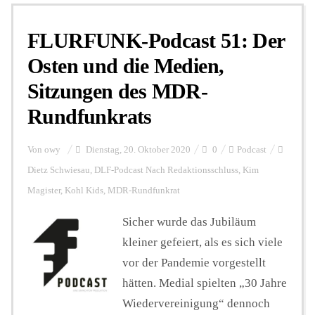
FLURFUNK-Podcast 51: Der
Personalien
Osten und die Medien,
Sitzungen des MDR-
Hintergrund
Rundfunkrats
FUNKTURM-Beiträge
Von
owy
Dienstag, 20. Oktober 2020
0
Podcast
Dietz Schwiesau
,
DLF-Podcast Nach Redaktionsschluss
,
Kim
Magister
,
Kohl Kids
,
MDR-Rundfunkrat
Podcast
Sicher wurde das Jubiläum
kleiner gefeiert, als es sich viele
Seminare
vor der Pandemie vorgestellt
hätten. Medial spielten „30 Jahre
Unterstützen
Wiedervereinigung“ dennoch