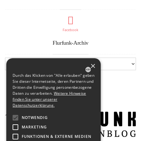
Facebook
Flurfunk-Archiv
×
Durch das Klicken von "Alle erlauben" geben
GERMAN
Sie dieser Internetseite, deren Partnern und
Dritten die Einwilligung personenbezogene
ENGLISH
Daten zu verarbeiten.
Weitere Hinweise
finden Sie unter unserer
Datenschutzerklärung.
NOTWENDIG
MARKETING
FUNKTIONEN & EXTERNE MEDIEN