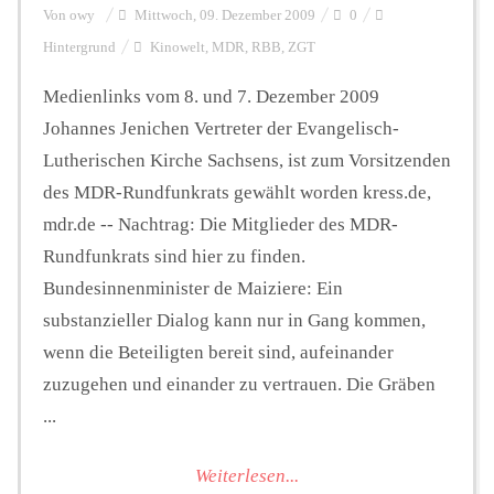
Von
owy
Mittwoch, 09. Dezember 2009
0
Hintergrund
Kinowelt
,
MDR
,
RBB
,
ZGT
Medienlinks vom 8. und 7. Dezember 2009
Johannes Jenichen Vertreter der Evangelisch-
Lutherischen Kirche Sachsens, ist zum Vorsitzenden
des MDR-Rundfunkrats gewählt worden kress.de,
mdr.de -- Nachtrag: Die Mitglieder des MDR-
Rundfunkrats sind hier zu finden.
Bundesinnenminister de Maiziere: Ein
substanzieller Dialog kann nur in Gang kommen,
wenn die Beteiligten bereit sind, aufeinander
zuzugehen und einander zu vertrauen. Die Gräben
...
Weiterlesen...