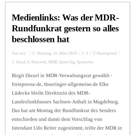
Medienlinks: Was der MDR-
Personalien
Rundfunkrat gestern so alles
beschlossen hat
Hintergrund
Von
owy
Dienstag, 16. März 2010
0
Hintergrund
FUNKTURM-Beiträge
Kanal X
,
Kinowelt
,
MDR
,
Sport-Tag
,
Sportecho
Birgit Diezel in MDR-Verwaltungsrat gewählt -
freiepresse.de, thueringer-allgemeine.de Elke
Podcast
Lüdecke bleibt Direktorin des MDR-
Landesfunkhauses Sachsen-Anhalt in Magdeburg.
Seminare
Das hat am Montag der Rundfunkrat des Senders
entschieden und damit dem Vorschlag von
Unterstützen
Intendant Udo Reiter zugestimmt, teilte der MDR in